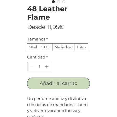
48 Leather
Flame
Precio
Desde
11,95€
de
Tamaños
*
oferta
50ml
100ml
Medio litro
1 litro
Cantidad
*
Añadir al carrito
Un perfume audaz y distintivo
con notas de mandarina, cuero
y vetiver, evocando fuerza y
carácter.