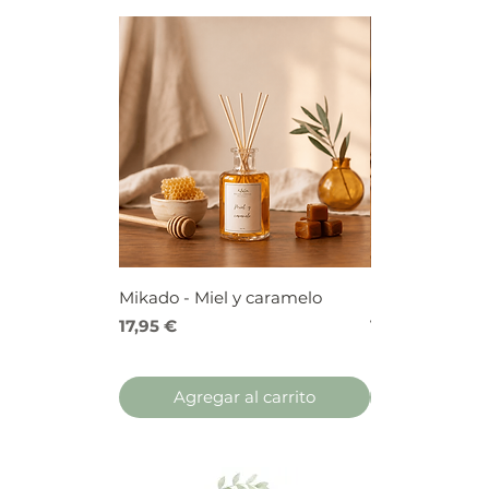
Mikado - Miel y caramelo
Mikado - Frutos
Precio
Precio
17,95 €
17,95 €
Agregar al carrito
Agregar 