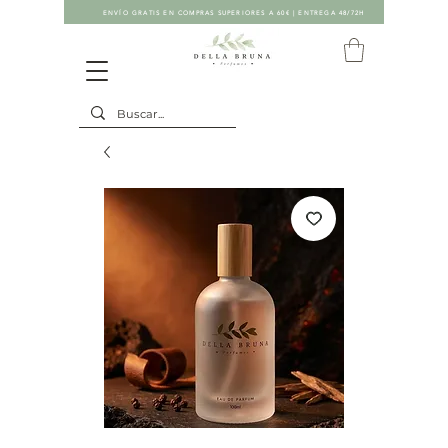
ENVÍO GRATIS EN COMPRAS SUPERIORES A 60€ | ENTREGA 48/72H