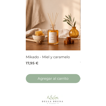
Mikado - Miel y caramelo
Mikado - Frutos
Precio
Precio
17,95 €
17,95 €
Agregar al carrito
Agregar 