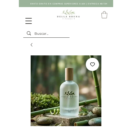
ENVÍO GRATIS EN COMPRAS SUPERIORES A 60€ | ENTREGA 48/72H