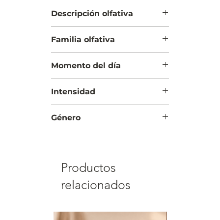
Descripción olfativa
Salida: Flor de algodonero y
Familia olfativa
jazmín
Cuerpo: Frescura marina
Amaderada Acuática
Fondo: Bambú y ámbar
Momento del día
Día
Intensidad
Moderada
Género
Hombre
Productos
relacionados